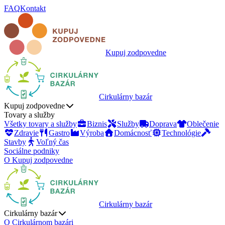
FAQ
Kontakt
Kupuj zodpovedne
Cirkulárny bazár
Kupuj zodpovedne
Tovary a služby
Všetky tovary a služby
Biznis
Služby
Doprava
Oblečenie
Zdravie
Gastro
Výroba
Domácnosť
Technológie
Stavby
Voľný čas
Sociálne podniky
O Kupuj zodpovedne
Cirkulárny bazár
Cirkulárny bazár
O Cirkulárnom bazári