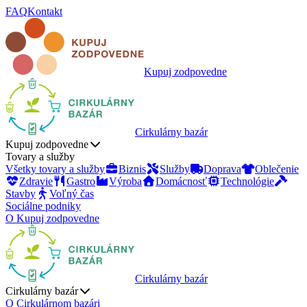
FAQ
Kontakt
Kupuj zodpovedne
Cirkulárny bazár
Kupuj zodpovedne
Tovary a služby
Všetky tovary a služby
Biznis
Služby
Doprava
Oblečenie
Zdravie
Gastro
Výroba
Domácnosť
Technológie
Stavby
Voľný čas
Sociálne podniky
O Kupuj zodpovedne
Cirkulárny bazár
Cirkulárny bazár
O Cirkulárnom bazári