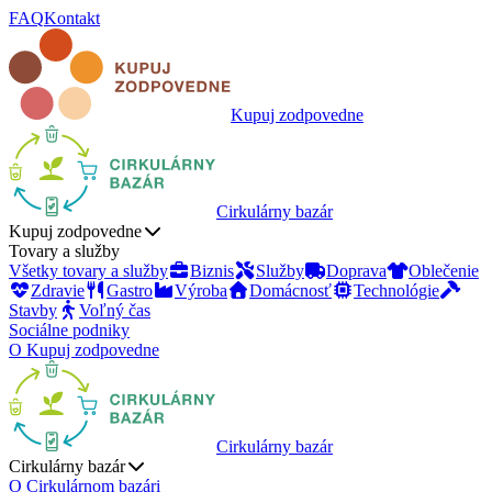
FAQ
Kontakt
Kupuj zodpovedne
Cirkulárny bazár
Kupuj zodpovedne
Tovary a služby
Všetky tovary a služby
Biznis
Služby
Doprava
Oblečenie
Zdravie
Gastro
Výroba
Domácnosť
Technológie
Stavby
Voľný čas
Sociálne podniky
O Kupuj zodpovedne
Cirkulárny bazár
Cirkulárny bazár
O Cirkulárnom bazári